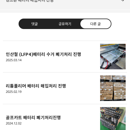
핸드폰 배터리 매입처리 진행
댓글
공유하기
다른 글
인산철 (LFP4)배터리 수거 폐기처리 진행
디에이팩토리-
2025.03.14
리튬이온배터리/2차전지/ESS철거/
구독하기
카카오톡
라인
트위터
기업의불용재고 매입,폐기
디에이팩토리는 전기차배터리, 2차 폐전지 처리 정식
리튬폴리머 배터리 매입처리 진행
허가업체 입니다. 리튬이온배터리, 2차전지, 배터리매입
2025.02.19
폐기 / ESS,UPS 철거 및 매입
구독하기
카카오스토리
밴드
네이버 블로그
Pocke
골프카트 배터리 폐기처리진행
2024.12.02