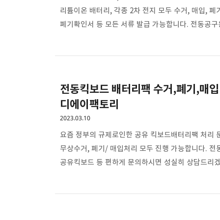
리튬이온 배터리, 각종 2차 전지 모두 수거, 매입, 
폐기확인서 등 모든 서류 발급 가능합니다. 전동공
높습니다. 작은 쇼트에도 큰불이 이어질 수 있습니다
디에이팩토리에 문의하세요 모든 브랜드 마끼다, 밀워키
있습니다. 디에이 팩토리 / 1800-8725 / Mobile.
수거/..
전동킥보드 배터리팩 수거,폐기,매입 
디에이팩토리
2023.03.10
요즘 정부의 규제로인한 공유 킥보드배터리팩 처리 
무상수거, 폐기/ 매입처리 모두 진행 가능합니다. 전
공유킥보드 등 편하게 문의하시면 성실히 상담드리겠
모두 가능합니다. 서울, 수도권뿐만 아니라 전국, 지
주시면 빠른 상담 도와드리겠습니다. 디에이 팩토리 / 01
매입 업체 http://www.DA-Factory.co.kr 
매입 폐..