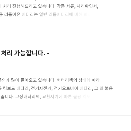
폐기 처리 진행해드리고 있습니다. 각종 서류, 처리확인서,
구용 리튬이온 배터리는 일반 리튬배터리에 비해 화재의 위험이
. 전동 공구용 리튬 이온 배터리를 폐기처리하실 때는 저희
, 디월트, 계양, 아임삭, 그린웍스, 페스툴 등 모두 취급하고
010-7203-8574 전동공구, 전동드릴 리튬이온 배터리, 각종 2차 전지,
처리 가능합니다. -
문의가 많이 들어오고 있습니다. 배터리팩의 상태에 따라
동 킥보드 배터리, 전기자전거, 전기오토바이 배터리, 그 외 불용
습니다. 고장배터리팩, 교환시기에 따른 불용 킥보드배터리 등
방 모두 처리 가능합니다. 아래 번호나 홈페이지 견적문의를
0-7203-8574 리튬이온 배터리, 각종 2차 전지, 수거/처리/
디에이팩토리 - 폐배터리, 리튬이온 배터리 매입,폐기 / ESS배터리 철거,