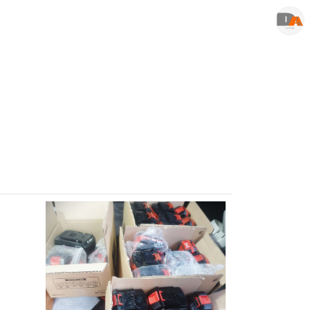
디에이팩토리-리튬이온배터리/2차전지/ESS철거/기업의불용재고 매입,폐기
DA-FACTORY